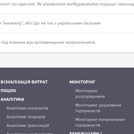
арантії по-одеськи. Як управління капбудівництва порушує законод
 і "мачмалу", або Що не так з українським пальним
-під ялинки» від кропивницьких комунальників
ВІЗУАЛІЗАЦІЯ ВИТРАТ
МОНІТОРІНГ
ПОШУК
Моніторинг
розпорядників
АНАЛІТИКА
Моніторинг державних
Аналітика контрактів
підприємств
Аналітика тендерів
Моніторинг комунальних
підприємств
Аналітика трансакцій