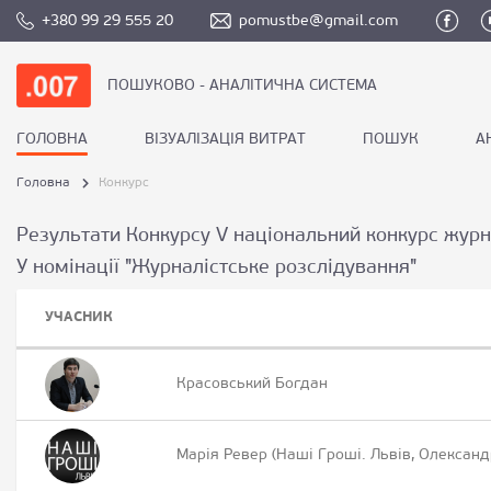
+380 99 29 555 20
pomustbe@gmail.com
ПОШУКОВО - АНАЛІТИЧНА СИСТЕМА
ГОЛОВНА
ВІЗУАЛІЗАЦІЯ ВИТРАТ
ПОШУК
А
Головна
Конкурс
Результати Конкурсу V національний конкурс журн
У номінації "Журналістське розслідування"
УЧАСНИК
Красовський Богдан
Марія Ревер (Наші Гроші. Львів, Олександ