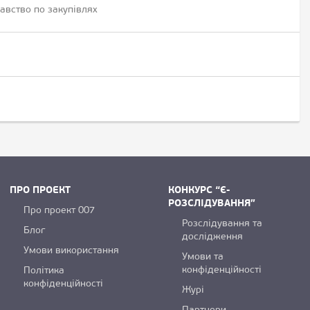
авство по закупівлях
ПРО ПРОЕКТ
КОНКУРС “Є-
РОЗСЛІДУВАННЯ”
Про проект 007
Розслідування та
Блог
дослідження
Умови використання
Умови та
конфіденційності
Політика
конфіденційності
Журі